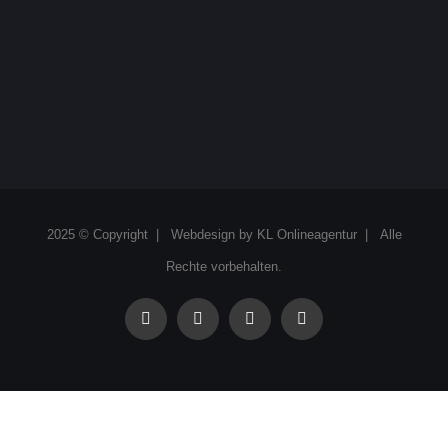
2025 © Copyright | Webdesign by
KL Onlineagentur
| Alle
Rechte vorbehalten.
facebook
instagram
linkedin
xing