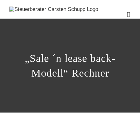
Zum
Inhalt
springen
„Sale ´n lease back-
Modell“ Rechner