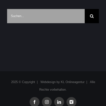
Suche
nach:
2025 © Copyright | Webdesign by
KL Onlineagentur
| Alle
Rechte vorbehalten.
facebook
instagram
linkedin
xing