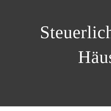
Steuerli
Häus