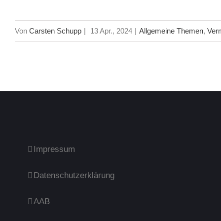
Von
Carsten Schupp
|
13 Apr., 2024
|
Allgemeine Themen
,
Ver
Impressum
Datenschutzerklärung
AAB