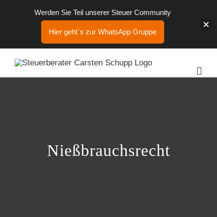
Werden Sie Teil unserer Steuer Community
Hier geht`s zur WhatsApp Gruppe
Zum
Inhalt
springen
Nießbrauchsrecht