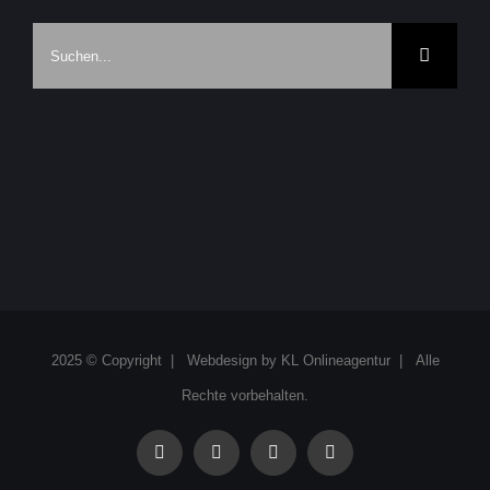
Suche
nach:
2025 © Copyright | Webdesign by
KL Onlineagentur
| Alle
Rechte vorbehalten.
facebook
instagram
linkedin
xing