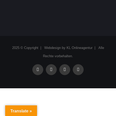
2025 © Copyright | Webdesign by
KL Onlineagentur
| Alle
Rechte vorbehalten.
facebook
instagram
linkedin
xing
Translate »