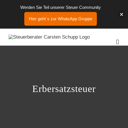
Werden Sie Teil unserer Steuer Community
Hier geht`s zur WhatsApp Gruppe
Zum
Inhalt
springen
Erbersatzsteuer