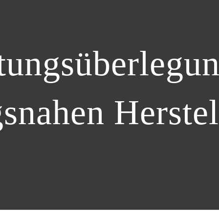
tungsüberlegu
snahen Herste