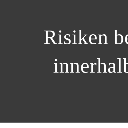
Risiken b
innerhal