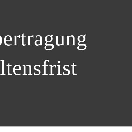
bertragung
tensfrist