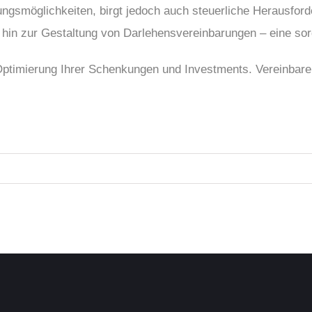
ungsmöglichkeiten, birgt jedoch auch steuerliche Herausfo
 hin zur Gestaltung von Darlehensvereinbarungen – eine sorg
r Optimierung Ihrer Schenkungen und Investments. Vereinbar