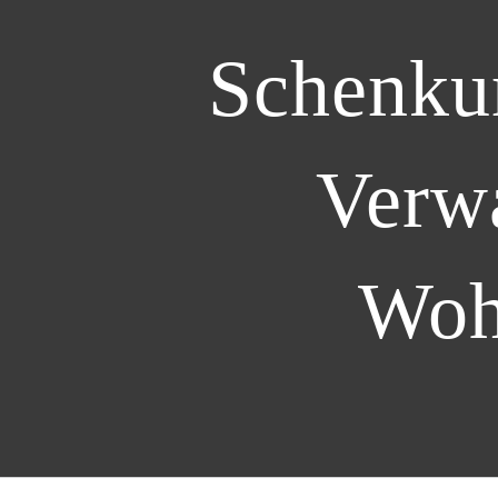
Schenkun
Verw
Woh