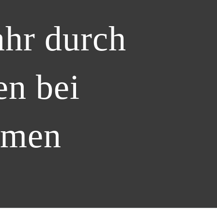
ahr durch
n bei
hmen