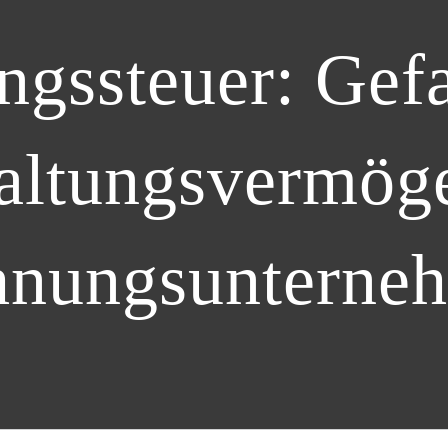
gssteuer: Gef
altungsvermöge
nungsunterne