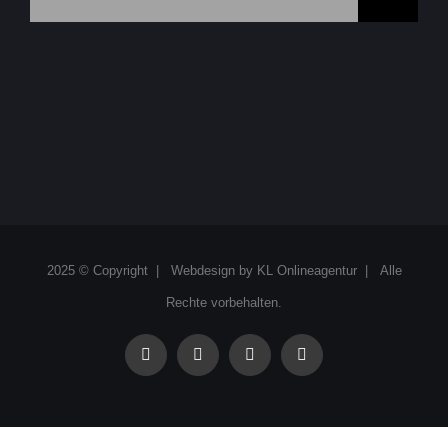
nach:
2025 © Copyright | Webdesign by
KL Onlineagentur
| Alle
Rechte vorbehalten.
facebook
instagram
linkedin
xing