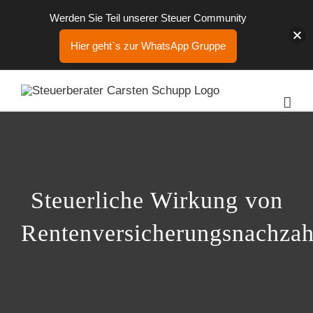
Werden Sie Teil unserer Steuer Community
Hier geht`s zur WhatsApp Gruppe
Zum
Inhalt
springen
Steuerliche Wirkung von
Rentenversicherungsnachza