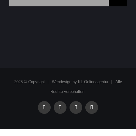
nach:
2025 © Copyright | Webdesign by
KL Onlineagentur
| Alle
Rechte vorbehalten.
facebook
instagram
linkedin
xing