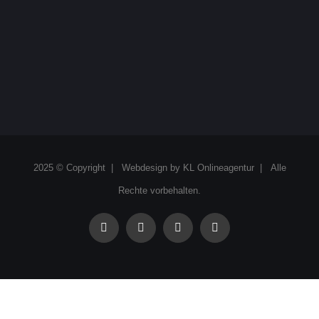
2025 © Copyright | Webdesign by
KL Onlineagentur
| Alle
Rechte vorbehalten.
facebook
instagram
linkedin
xing