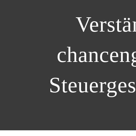
Verstä
chanceng
Steuerges