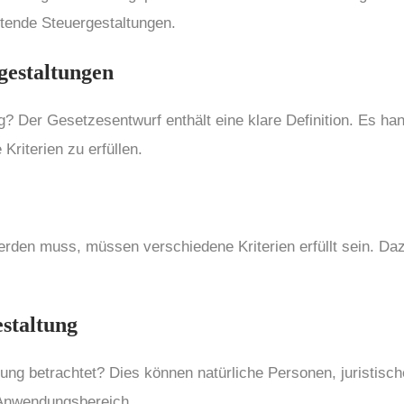
tende Steuergestaltungen.
rgestaltungen
g? Der Gesetzesentwurf enthält eine klare Definition. Es han
riterien zu erfüllen.
erden muss, müssen verschiedene Kriterien erfüllt sein. Daz
estaltung
tung betrachtet? Dies kö
nnen nat
ürliche Personen, juristis
 Anwendungsbereich.