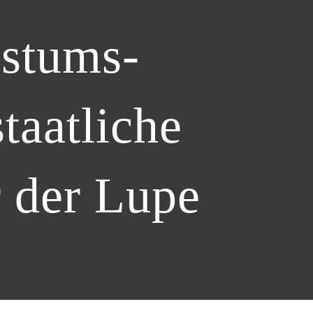
hstums-
taatliche
r der Lupe