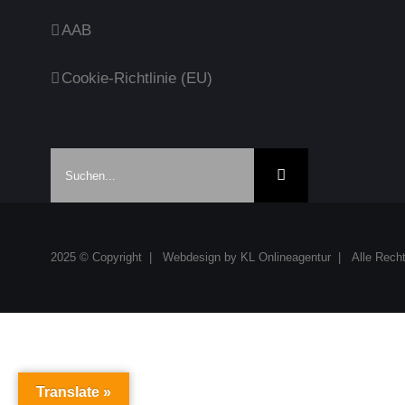
AAB
Cookie-Richtlinie (EU)
Suche
nach:
2025 © Copyright | Webdesign by
KL Onlineagentur
| Alle Recht
Translate »