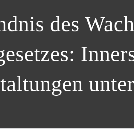
ndnis des Wac
esetzes: Inners
taltungen unte