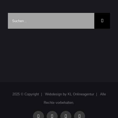
Suche
nach:
2025 © Copyright | Webdesign by
KL Onlineagentur
| Alle
Rechte vorbehalten.
facebook
instagram
linkedin
xing