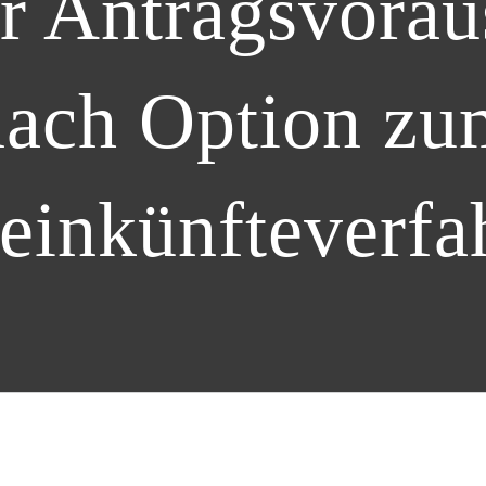
r Antragsvora
nach Option zu
leinkünfteverfa