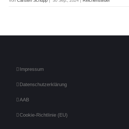
Von
Carsten Schupp
|
30 Sep., 2024
|
Reichensteuer
Impressum
Datenschutzerklärung
AAB
Cookie-Richtlinie (EU)