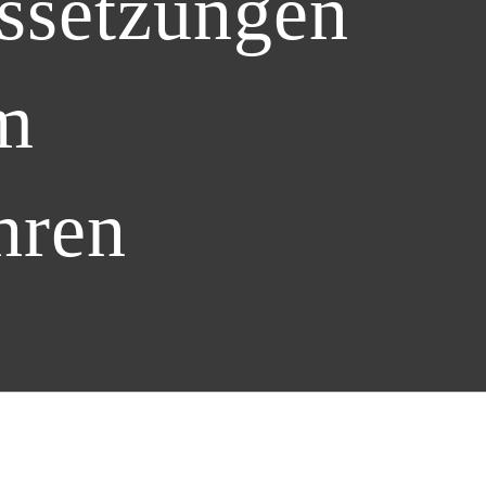
ussetzungen
m
hren