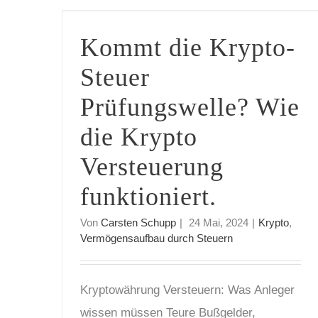
Kommt die Krypto-Steuer Prüfungswelle? Wie die Krypto Versteuerung funktioniert.
Kommt die Krypto-
Steuer
Prüfungswelle? Wie
die Krypto
Versteuerung
funktioniert.
Von
Carsten Schupp
|
24 Mai, 2024
|
Krypto
,
Vermögensaufbau durch Steuern
Kryptowährung Versteuern: Was Anleger
wissen müssen Teure Bußgelder,