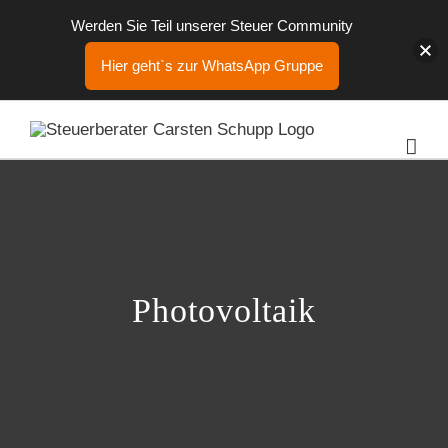
Werden Sie Teil unserer Steuer Community
Hier geht`s zur WhatsApp Gruppe
Zum
Inhalt
springen
Photovoltaik