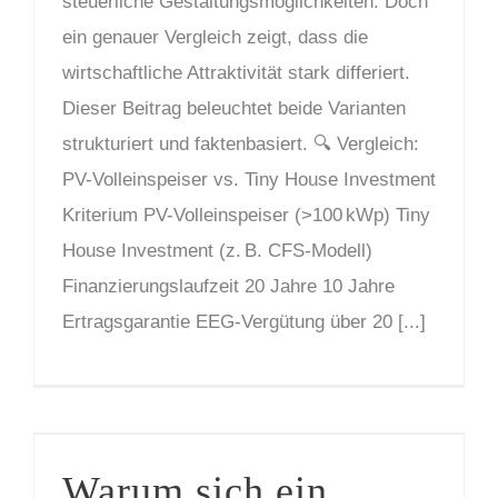
steuerliche Gestaltungsmöglichkeiten. Doch
ein genauer Vergleich zeigt, dass die
wirtschaftliche Attraktivität stark differiert.
Dieser Beitrag beleuchtet beide Varianten
strukturiert und faktenbasiert. 🔍 Vergleich:
PV-Volleinspeiser vs. Tiny House Investment
Kriterium PV-Volleinspeiser (>100 kWp) Tiny
House Investment (z. B. CFS-Modell)
Finanzierungslaufzeit 20 Jahre 10 Jahre
Ertragsgarantie EEG-Vergütung über 20 [...]
Warum sich ein Investment in große PV-Volleinspeiser (> 100 kWp) aktuell nicht mehr lohnt
Warum sich ein